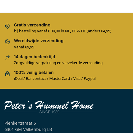
Gratis verzending
bij bestelling vanaf € 39,00 in NL, BE & DE (anders €4,95)
Wereldwijde verzending
Vanaf €9,95
14 dagen bedenktijd
Zorgvuldige verpakking en verzekerde verzending
100% veilig betalen
iDeal / Bancontact / MasterCard / Visa / Paypal
Plenkertstraat 6
6301 GM Valkenburg LB