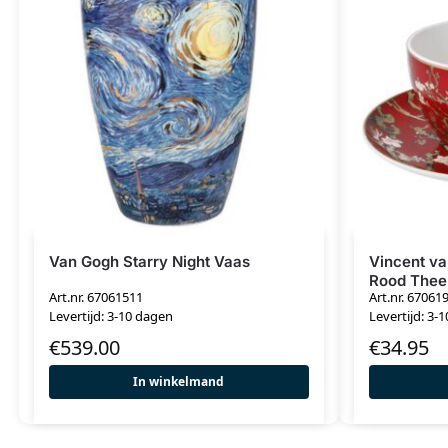
Van Gogh Starry Night Vaas
Vincent v
Rood Thee
Art.nr. 67061511
Art.nr. 67061
Levertijd: 3-10 dagen
Levertijd: 3-
€
539.00
€
34.95
In winkelmand