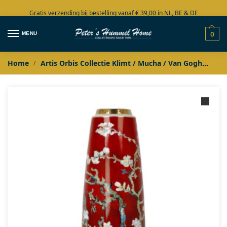
Gratis verzending bij bestelling vanaf € 39,00 in NL, BE & DE
Grote collectie in voorraad
MENU
0
Home
Artis Orbis Collectie Klimt / Mucha / Van Gogh
Art
/