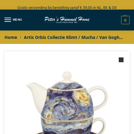
Gratis verzending bij bestelling vanaf € 39,00 in NL, BE & DE
Grote collectie in voorraad
MENU
0
Home
Artis Orbis Collectie Klimt / Mucha / Van Gogh
Imp
/