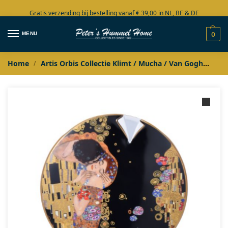
Gratis verzending bij bestelling vanaf € 39,00 in NL, BE & DE
Grote collectie in voorraad
MENU
0
Home
Artis Orbis Collectie Klimt / Mucha / Van Gogh
Jug
/