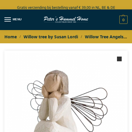
Gratis verzending bij bestelling vanaf € 39,00 in NL, BE & DE
Grote collectie in voorraad
MENU
0
Home
Willow tree by Susan Lordi
Willow Tree Angels
/
/