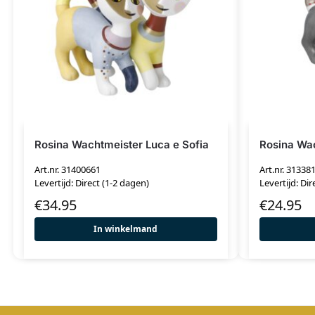
Rosina Wachtmeister Luca e Sofia
Rosina Wac
Art.nr. 31400661
Art.nr. 31338
Levertijd: Direct (1-2 dagen)
Levertijd: Dir
€
34.95
€
24.95
In winkelmand