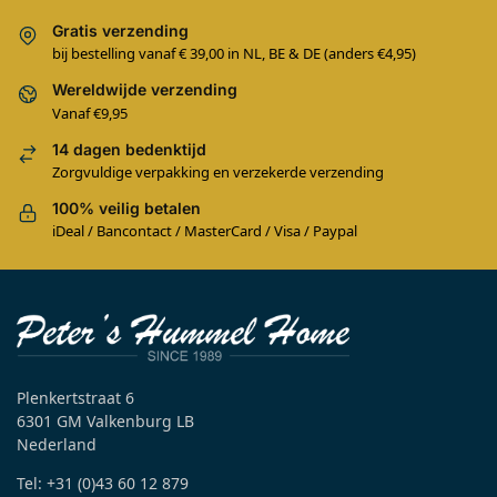
Gratis verzending
bij bestelling vanaf € 39,00 in NL, BE & DE (anders €4,95)
Wereldwijde verzending
Vanaf €9,95
14 dagen bedenktijd
Zorgvuldige verpakking en verzekerde verzending
100% veilig betalen
iDeal / Bancontact / MasterCard / Visa / Paypal
Plenkertstraat 6
6301 GM Valkenburg LB
Nederland
Tel: +31 (0)43 60 12 879