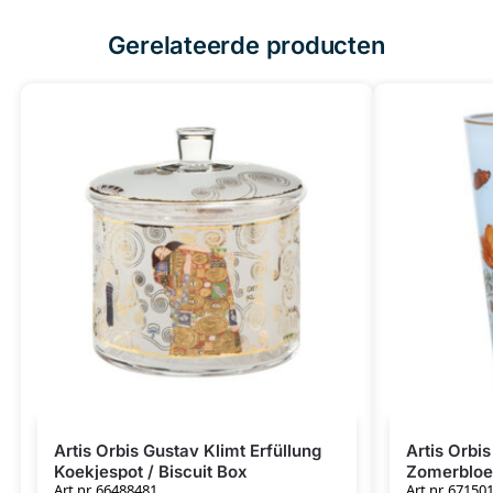
Gerelateerde producten
Artis Orbis Gustav Klimt Erfüllung
Artis Orbi
Koekjespot / Biscuit Box
Zomerblo
Art.nr. 66488481
Art.nr. 67150