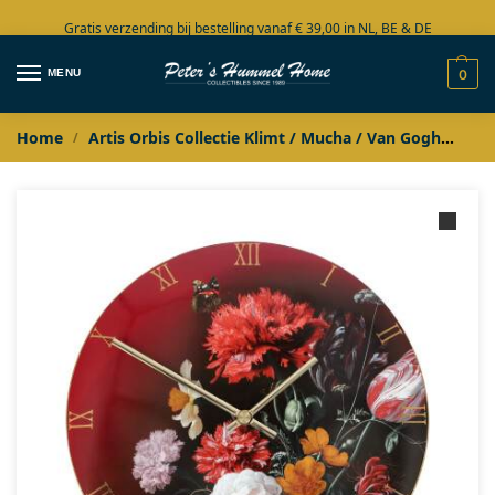
Gratis verzending bij bestelling vanaf € 39,00 in NL, BE & DE
Grote collectie in voorraad
MENU
0
Home
Artis Orbis Collectie Klimt / Mucha / Van Gogh
Jan
/