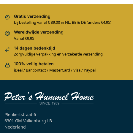
Gratis verzending
bij bestelling vanaf € 39,00 in NL, BE & DE (anders €4,95)
Wereldwijde verzending
Vanaf €9,95
14 dagen bedenktijd
Zorgvuldige verpakking en verzekerde verzending
100% veilig betalen
iDeal / Bancontact / MasterCard / Visa / Paypal
Plenkertstraat 6
6301 GM Valkenburg LB
Nederland