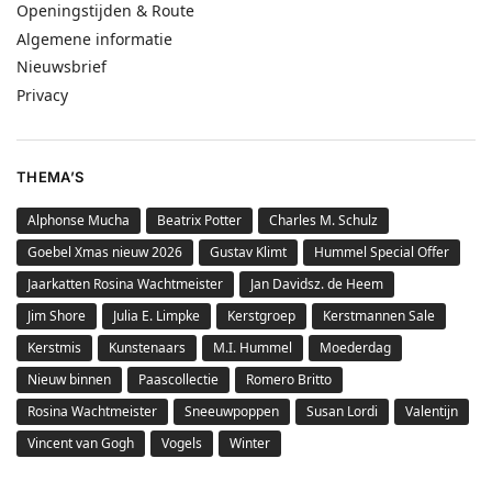
Openingstijden & Route
Algemene informatie
Nieuwsbrief
Privacy
THEMA’S
Alphonse Mucha
Beatrix Potter
Charles M. Schulz
Goebel Xmas nieuw 2026
Gustav Klimt
Hummel Special Offer
Jaarkatten Rosina Wachtmeister
Jan Davidsz. de Heem
Jim Shore
Julia E. Limpke
Kerstgroep
Kerstmannen Sale
Kerstmis
Kunstenaars
M.I. Hummel
Moederdag
Nieuw binnen
Paascollectie
Romero Britto
Rosina Wachtmeister
Sneeuwpoppen
Susan Lordi
Valentijn
Vincent van Gogh
Vogels
Winter