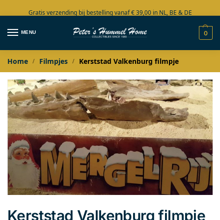
Gratis verzending bij bestelling vanaf € 39,00 in NL, BE & DE
Grote collectie in voorraad
MENU
0
Home
Filmpjes
Kerststad Valkenburg filmpje
/
/
Kerststad Valkenburg filmpje