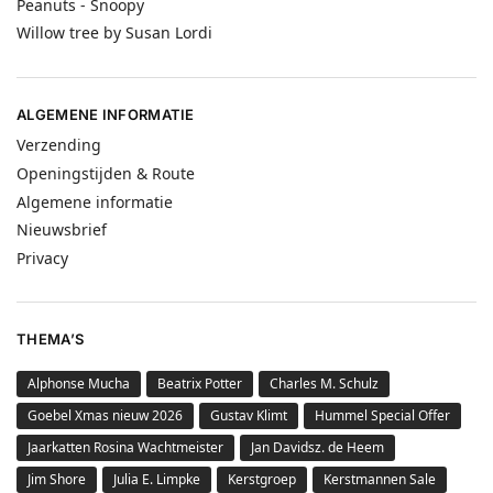
Peanuts - Snoopy
Willow tree by Susan Lordi
ALGEMENE INFORMATIE
Verzending
Openingstijden & Route
Algemene informatie
Nieuwsbrief
Privacy
THEMA’S
Alphonse Mucha
Beatrix Potter
Charles M. Schulz
Goebel Xmas nieuw 2026
Gustav Klimt
Hummel Special Offer
Jaarkatten Rosina Wachtmeister
Jan Davidsz. de Heem
Jim Shore
Julia E. Limpke
Kerstgroep
Kerstmannen Sale