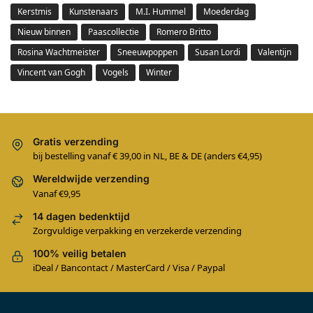
Kerstmis
Kunstenaars
M.I. Hummel
Moederdag
Nieuw binnen
Paascollectie
Romero Britto
Rosina Wachtmeister
Sneeuwpoppen
Susan Lordi
Valentijn
Vincent van Gogh
Vogels
Winter
Gratis verzending
bij bestelling vanaf € 39,00 in NL, BE & DE (anders €4,95)
Wereldwijde verzending
Vanaf €9,95
14 dagen bedenktijd
Zorgvuldige verpakking en verzekerde verzending
100% veilig betalen
iDeal / Bancontact / MasterCard / Visa / Paypal