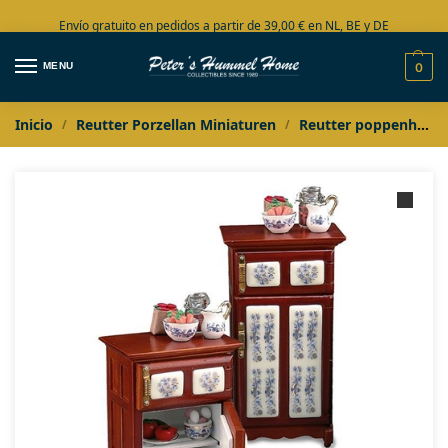
Envío gratuito en pedidos a partir de 39,00 € en NL, BE y DE
Amplia colección en stock
MENU
0
Inicio
Reutter Porzellan Miniaturen
Reutter poppenhuis miniaturen
/
/