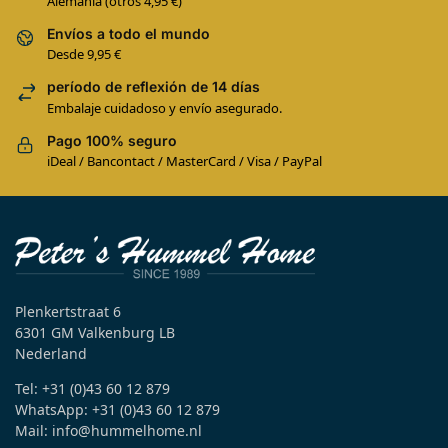
Alemania (otros 4,95 €)
Envíos a todo el mundo
Desde 9,95 €
período de reflexión de 14 días
Embalaje cuidadoso y envío asegurado.
Pago 100% seguro
iDeal / Bancontact / MasterCard / Visa / PayPal
Plenkertstraat 6
6301 GM Valkenburg LB
Nederland
Tel: +31 (0)43 60 12 879
WhatsApp: +31 (0)43 60 12 879
Mail: info@hummelhome.nl