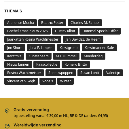
THEMA’S
Alphonse Mucha
Beatrix Potter
Charles M. Schulz
Goebel Xmas nieuw 2026
Gustav Klimt
Hummel Special Offer
Jaarkatten Rosina Wachtmeister
Jan Davidsz. de Heem
Jim Shore
Julia E. Limpke
Kerstgroep
Kerstmannen Sale
Kerstmis
Kunstenaars
M.I. Hummel
Moederdag
Nieuw binnen
Paascollectie
Romero Britto
Rosina Wachtmeister
Sneeuwpoppen
Susan Lordi
Valentijn
Vincent van Gogh
Vogels
Winter
Gratis verzending
bij bestelling vanaf € 39,00 in NL, BE & DE (anders €4,95)
Wereldwijde verzending