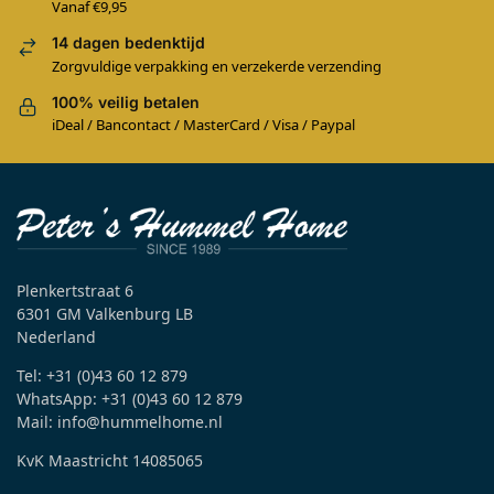
Vanaf €9,95
14 dagen bedenktijd
Zorgvuldige verpakking en verzekerde verzending
100% veilig betalen
iDeal / Bancontact / MasterCard / Visa / Paypal
Plenkertstraat 6
6301 GM Valkenburg LB
Nederland
Tel: +31 (0)43 60 12 879
WhatsApp: +31 (0)43 60 12 879
Mail: info@hummelhome.nl
KvK Maastricht 14085065