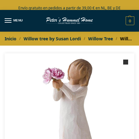
Envío gratuito en pedidos a partir de 39,00 € en NL, BE y DE
Amplia colección en stock
MENU
0
Inicio
Willow tree by Susan Lordi
Willow Tree
Willow Tree Thank you
/
/
/