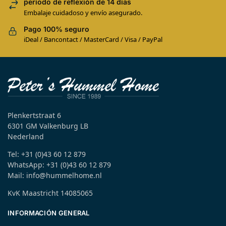
período de reflexión de 14 días
Embalaje cuidadoso y envío asegurado.
Pago 100% seguro
iDeal / Bancontact / MasterCard / Visa / PayPal
Plenkertstraat 6
6301 GM Valkenburg LB
Nederland
Tel: +31 (0)43 60 12 879
WhatsApp: +31 (0)43 60 12 879
Mail: info@hummelhome.nl
KvK Maastricht 14085065
INFORMACIÓN GENERAL