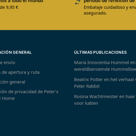
íos a todo el mundo
período de reflexión de 
de 9,95 €
Embalaje cuidadoso y env
asegurado.
ACIÓN GENERAL
ÚLTIMAS PUBLICACIONES
de envío
Maria Innocentia Hummel en
wereldberoemde Hummelbee
 de apertura y ruta
Beatrix Potter en het verhaal
ción general
Peter Rabbit
ión de privacidad de Peter’s
Rosina Wachtmeister en haar 
 Home
voor katten