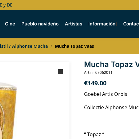
E y DE
Cine
Pueblo navideño
Artistas
Información
Contac
stil / Alphonse Mucha
Mucha Topaz Vaas
/
Mucha Topaz 
Art.nr. 67062011
€
149.00
Goebel Artis Orbis
Collectie Alphonse Mu
“ Topaz ”