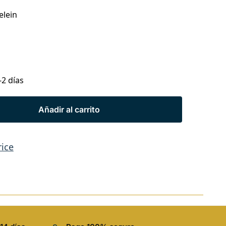
elein
-2 días
Añadir al carrito
rice