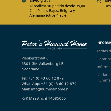
Envío gratis
Env
Al realizar su pedido desde 39,00
Des
€ en Países Bajos, Bélgica y
Alemania (otros 4,95 €)
INFORM
Tarifas 
Plenkertstraat 6
Horarios
6301 GM Valkenburg LB
Informa
Nederland
Declarac
Tel: +31 (0)43 60 12 879
Hummel
WhatsApp: +31 (0)43 60 12 879
Mail: info@hummelhome.nl
KvK Maastricht 14085065