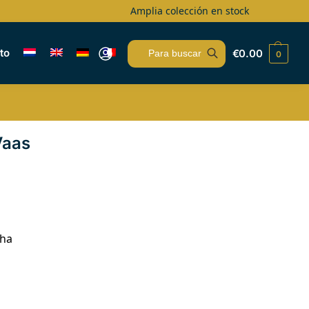
Amplia colección en stock
to
€
0.00
0
Buscar
Vaas
cha