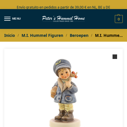
Envío gratuito en pedidos a partir de 39,00 € en NL, BE y DE
Amplia colección en stock
MENU
0
Inicio
M.I. Hummel Figuren
Beroepen
M.I. Hummel Eilbotin / Postbode meisje
/
/
/