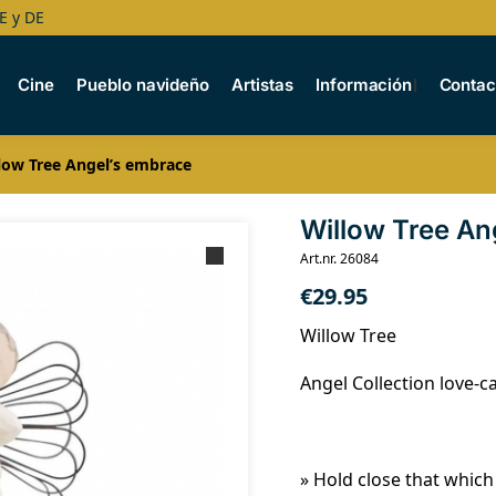
E y DE
Cine
Pueblo navideño
Artistas
Información
Contac
low Tree Angel’s embrace
Willow Tree An
Art.nr. 26084
€
29.95
Willow Tree
Angel Collection love-c
» Hold close that which