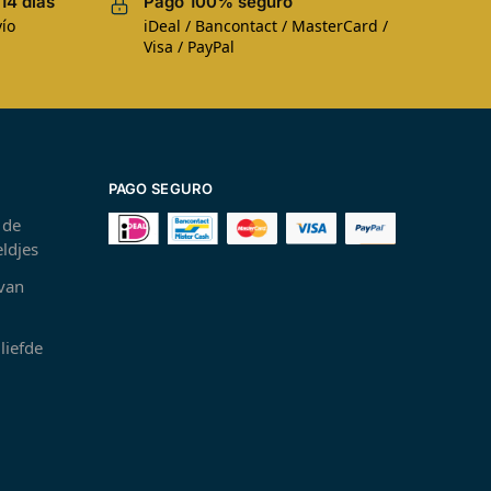
14 días
Pago 100% seguro
ío
iDeal / Bancontact / MasterCard /
Visa / PayPal
PAGO SEGURO
 de
ldjes
 van
liefde