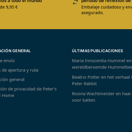
íos a todo el mundo
período de reflexión de 
de 9,95 €
Embalaje cuidadoso y env
asegurado.
ACIÓN GENERAL
ÚLTIMAS PUBLICACIONES
de envío
Maria Innocentia Hummel en
wereldberoemde Hummelbee
 de apertura y ruta
Beatrix Potter en het verhaal
ción general
Peter Rabbit
ión de privacidad de Peter’s
Rosina Wachtmeister en haar 
 Home
voor katten