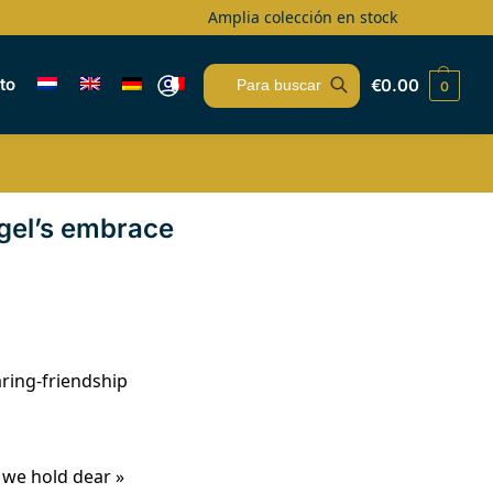
Amplia colección en stock
to
€
0.00
0
Buscar
gel’s embrace
aring-friendship
 we hold dear »