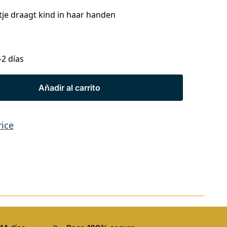
tje draagt kind in haar handen
-2 días
Añadir al carrito
rice