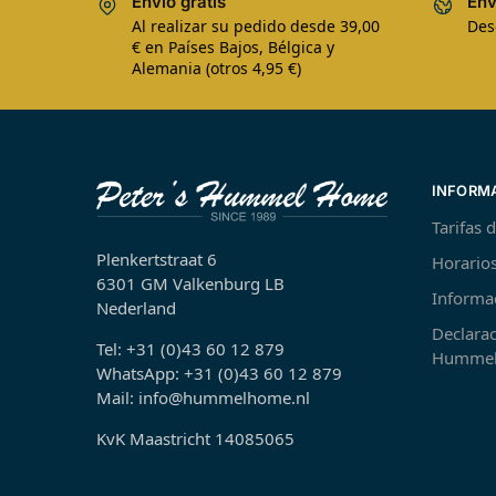
Envío gratis
Env
Al realizar su pedido desde 39,00
Des
€ en Países Bajos, Bélgica y
Alemania (otros 4,95 €)
INFORM
Tarifas 
Plenkertstraat 6
Horarios
6301 GM Valkenburg LB
Informa
Nederland
Declarac
Tel: +31 (0)43 60 12 879
Hummel
WhatsApp: +31 (0)43 60 12 879
Mail: info@hummelhome.nl
KvK Maastricht 14085065