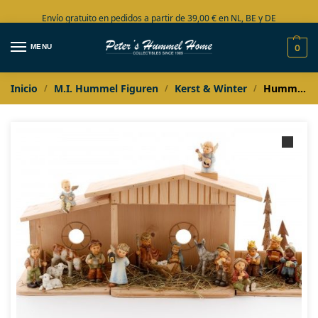
Envío gratuito en pedidos a partir de 39,00 € en NL, BE y DE
Amplia colección en stock
MENU
0
Inicio
M.I. Hummel Figuren
Kerst & Winter
Hummel Kinderkerstgroep 17-delig (exclusief stal)
/
/
/