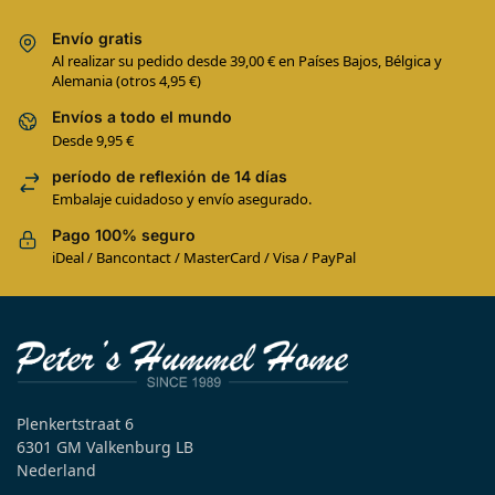
Envío gratis
Al realizar su pedido desde 39,00 € en Países Bajos, Bélgica y
Alemania (otros 4,95 €)
Envíos a todo el mundo
Desde 9,95 €
período de reflexión de 14 días
Embalaje cuidadoso y envío asegurado.
Pago 100% seguro
iDeal / Bancontact / MasterCard / Visa / PayPal
Plenkertstraat 6
6301 GM Valkenburg LB
Nederland