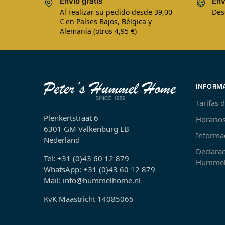
Envío gratis
Env
Al realizar su pedido desde 39,00
Des
€ en Países Bajos, Bélgica y
Alemania (otros 4,95 €)
INFORM
Tarifas 
Plenkertstraat 6
Horarios
6301 GM Valkenburg LB
Informa
Nederland
Declarac
Tel: +31 (0)43 60 12 879
Hummel
WhatsApp: +31 (0)43 60 12 879
Mail: info@hummelhome.nl
KvK Maastricht 14085065