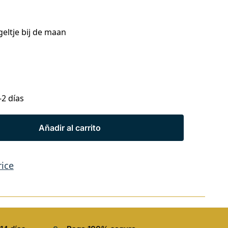
eltje bij de maan
-2 días
Añadir al carrito
rice