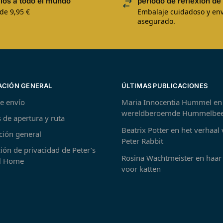
íos a todo el mundo
período de reflexión de 
de 9,95 €
Embalaje cuidadoso y env
asegurado.
ACIÓN GENERAL
ÚLTIMAS PUBLICACIONES
de envío
Maria Innocentia Hummel en
wereldberoemde Hummelbee
 de apertura y ruta
Beatrix Potter en het verhaal
ción general
Peter Rabbit
ión de privacidad de Peter’s
Rosina Wachtmeister en haar 
 Home
voor katten