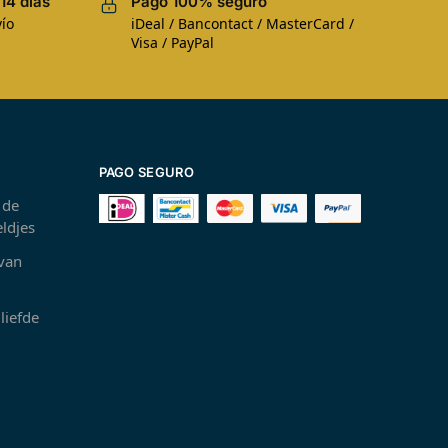
14 días
Pago 100% seguro
ío
iDeal / Bancontact / MasterCard /
Visa / PayPal
PAGO SEGURO
 de
ldjes
 van
liefde