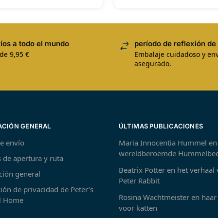
íos a todo el mundo
período de reflexión de 
de 9,95 €
Embalaje cuidadoso y env
asegurado.
ACIÓN GENERAL
ÚLTIMAS PUBLICACIONES
de envío
Maria Innocentia Hummel en
wereldberoemde Hummelbee
 de apertura y ruta
Beatrix Potter en het verhaal
ción general
Peter Rabbit
ión de privacidad de Peter’s
Rosina Wachtmeister en haar 
 Home
voor katten