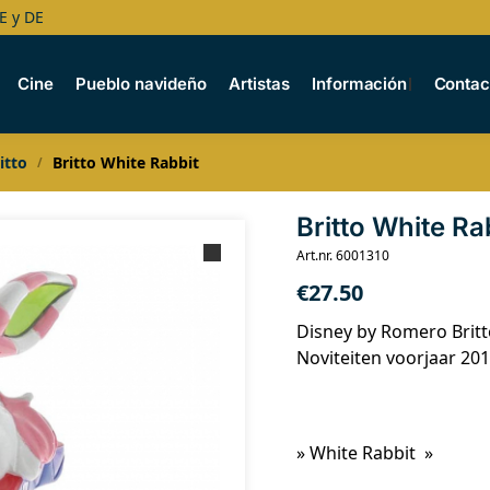
E y DE
Cine
Pueblo navideño
Artistas
Información
Contac
itto
Britto White Rabbit
/
Britto White Ra
Art.nr. 6001310
€
27.50
Disney by Romero Britt
Noviteiten voorjaar 20
» White Rabbit »