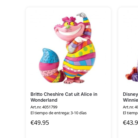
Britto Cheshire Cat uit Alice in
Disney
Wonderland
Winnie
Art.nr. 4051799
Art.nr. 
El tiempo de entrega: 3-10 días
El tiemp
€
49.95
€
43.