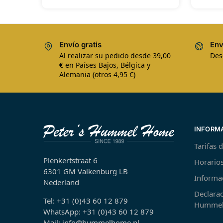
Envío gratis
Env
Al realizar su pedido desde 39,00
Des
€ en Países Bajos, Bélgica y
Alemania (otros 4,95 €)
INFORM
Tarifas 
Plenkertstraat 6
Horarios
6301 GM Valkenburg LB
Informa
Nederland
Declarac
Tel: +31 (0)43 60 12 879
Hummel
WhatsApp: +31 (0)43 60 12 879
Mail: info@hummelhome.nl