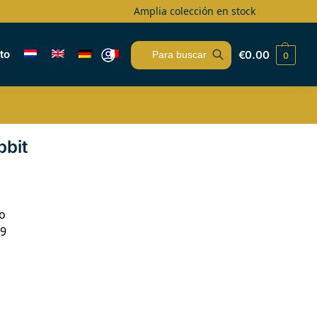
Amplia colección en stock
to
€
0.00
0
Buscar
bbit
o
19