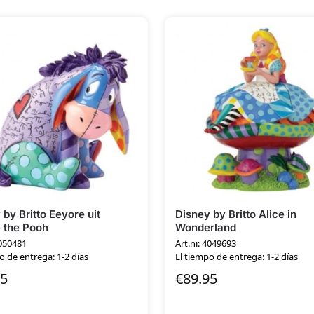
 by Britto Eeyore uit
Disney by Britto Alice in
 the Pooh
Wonderland
4050481
Art.nr. 4049693
o de entrega: 1-2 días
El tiempo de entrega: 1-2 días
95
€
89.95