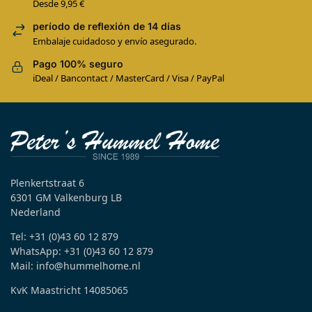
Desde 9,95 €
período de reflexión de 14 días
Embalaje cuidadoso y envío asegurado.
Pago 100% seguro
iDeal / Bancontact / MasterCard / Visa / PayPal
Plenkertstraat 6
6301 GM Valkenburg LB
Nederland
Tel: +31 (0)43 60 12 879
WhatsApp: +31 (0)43 60 12 879
Mail: info@hummelhome.nl
KvK Maastricht 14085065