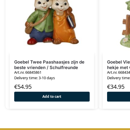
Goebel Twee Paashaasjes zijn de
Goebel Vie
beste vrienden / Schulfreunde
hekje met 
Art.nr. 66845861
Art.nr. 66843
Delivery time: 3-10 days
Delivery time:
€
54.95
€
34.95
Add to cart