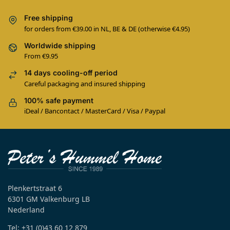
Free shipping
for orders from €39.00 in NL, BE & DE (otherwise €4.95)
Worldwide shipping
From €9.95
14 days cooling-off period
Careful packaging and insured shipping
100% safe payment
iDeal / Bancontact / MasterCard / Visa / Paypal
Plenkertstraat 6
6301 GM Valkenburg LB
Nederland
Tel: +31 (0)43 60 12 879