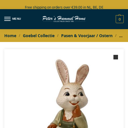
Free shipping on orders over €39.00 in NL, BE, DE
Large collection in stock
MENU
0
Home
Goebel Collectie
Pasen & Voorjaar / Ostern
Goeb
/
/
/