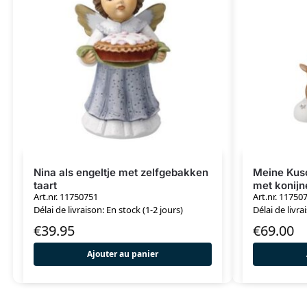
Nina als engeltje met zelfgebakken
Meine Kusc
taart
met konijn
Art.nr. 11750751
Art.nr. 11750
Edition
Délai de livraison: En stock (1-2 jours)
Délai de livra
€
39.95
€
69.00
Ajouter au panier