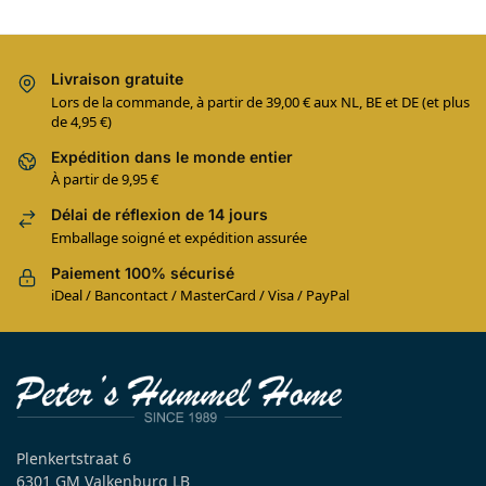
Livraison gratuite
Lors de la commande, à partir de 39,00 € aux NL, BE et DE (et plus
de 4,95 €)
Expédition dans le monde entier
À partir de 9,95 €
Délai de réflexion de 14 jours
Emballage soigné et expédition assurée
Paiement 100% sécurisé
iDeal / Bancontact / MasterCard / Visa / PayPal
Plenkertstraat 6
6301 GM Valkenburg LB