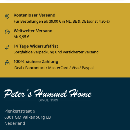
Kostenloser Versand
Für Bestellungen ab 39,00 € in NL, BE & DE (sonst 4,95 €)
Weltweiter Versand
Ab 9,95 €
14 Tage Widerrufsfrist
Sorgfältige Verpackung und versicherter Versand
100% sichere Zahlung
iDeal / Bancontact / MasterCard / Visa / Paypal
Plenkertstraat 6
6301 GM Valkenburg LB
Nederland