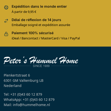
Expédition dans le monde entier
À partir de 9,95 €
Délai de réflexion de 14 jours
Emballage soigné et expédition assurée
Paiement 100% sécurisé
iDeal / Bancontact / MasterCard / Visa / PayPal
Plenkertstraat 6
6301 GM Valkenburg LB
Nederland
Tel: +31 (0)43 60 12 879
WhatsApp: +31 (0)43 60 12 879
Mail: info@hummelhome.nl