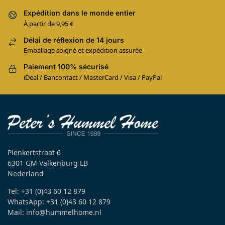
Expédition dans le monde entier
À partir de 9,95 €
Délai de réflexion de 14 jours
Emballage soigné et expédition assurée
Paiement 100% sécurisé
iDeal / Bancontact / MasterCard / Visa / PayPal
Plenkertstraat 6
6301 GM Valkenburg LB
Nederland
Tel: +31 (0)43 60 12 879
WhatsApp: +31 (0)43 60 12 879
Mail: info@hummelhome.nl