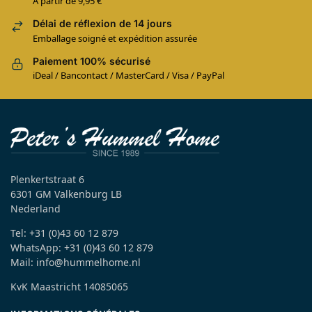
À partir de 9,95 €
Délai de réflexion de 14 jours
Emballage soigné et expédition assurée
Paiement 100% sécurisé
iDeal / Bancontact / MasterCard / Visa / PayPal
Plenkertstraat 6
6301 GM Valkenburg LB
Nederland
Tel: +31 (0)43 60 12 879
WhatsApp: +31 (0)43 60 12 879
Mail: info@hummelhome.nl
KvK Maastricht 14085065