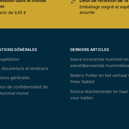
édition dans le monde
Délai de réflexion de 14
ier
Emballage soigné et expé
assurée
rtir de 9,95 €
ATIONS GÉNÉRALES
DERNIERS ARTICLES
’expédition
Maria Innocentia Hummel en
wereldberoemde Hummelbee
 d’ouverture et itinéraire
Beatrix Potter en het verhaal
tions générales
Peter Rabbit
ion de confidentialité de
Rosina Wachtmeister en haar 
 Hummel Home
voor katten