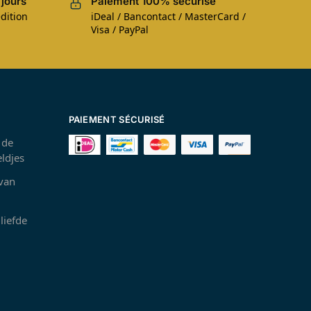
 jours
Paiement 100% sécurisé
dition
iDeal / Bancontact / MasterCard /
Visa / PayPal
PAIEMENT SÉCURISÉ
 de
ldjes
 van
liefde