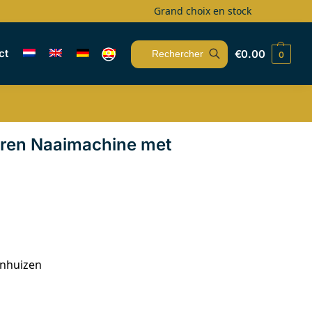
Grand choix en stock
ct
€
0.00
0
Recherche
uren Naaimachine met
enhuizen