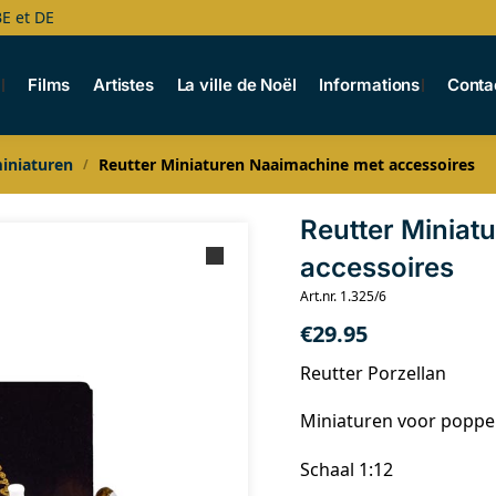
BE et DE
s
Films
Artistes
La ville de Noël
Informations
Conta
iniaturen
Reutter Miniaturen Naaimachine met accessoires
/
Reutter Miniat
accessoires
Art.nr. 1.325/6
€
29.95
Reutter Porzellan
Miniaturen voor popp
Schaal 1:12