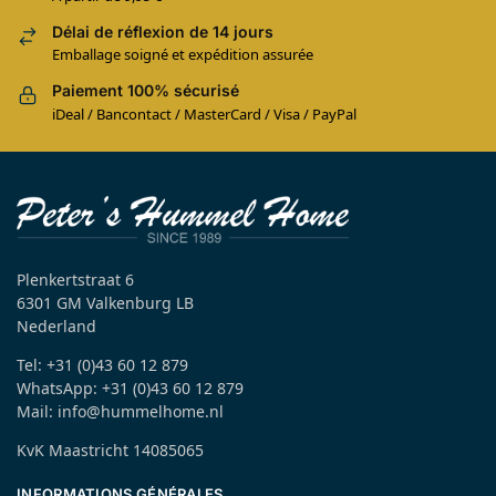
Délai de réflexion de 14 jours
Emballage soigné et expédition assurée
Paiement 100% sécurisé
iDeal / Bancontact / MasterCard / Visa / PayPal
Plenkertstraat 6
6301 GM Valkenburg LB
Nederland
Tel: +31 (0)43 60 12 879
WhatsApp: +31 (0)43 60 12 879
Mail: info@hummelhome.nl
KvK Maastricht 14085065
INFORMATIONS GÉNÉRALES