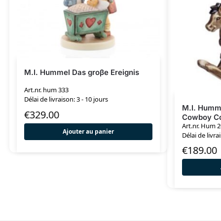
M.I. Hummel Das groβe Ereignis
Art.nr. hum 333
Délai de livraison: 3 - 10 jours
M.I. Humme
€
329.00
Cowboy Co
Art.nr. Hum 
Ajouter au panier
Délai de livra
€
189.00