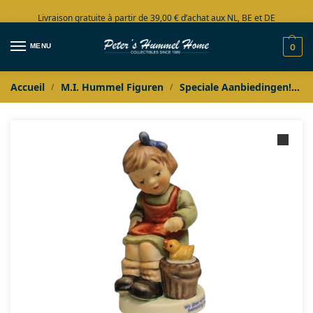
Livraison gratuite à partir de 39,00 € d’achat aux NL, BE et DE
Grand choix en stock
MENU
0
Accueil
M.I. Hummel Figuren
Speciale Aanbiedingen!
M
/
/