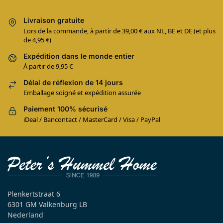
Livraison gratuite
Lors de la commande, à partir de 39,00 € aux NL, BE et DE (et plus
de 4,95 €)
Expédition dans le monde entier
À partir de 9,95 €
Délai de réflexion de 14 jours
Emballage soigné et expédition assurée
Paiement 100% sécurisé
iDeal / Bancontact / MasterCard / Visa / PayPal
Plenkertstraat 6
6301 GM Valkenburg LB
Nederland