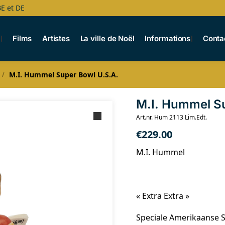
BE et DE
s
Films
Artistes
La ville de Noël
Informations
Conta
M.I. Hummel Super Bowl U.S.A.
/
M.I. Hummel Su
Art.nr. Hum 2113 Lim.Edt.
€
229.00
M.I. Hummel
« Extra Extra »
Speciale Amerikaanse S