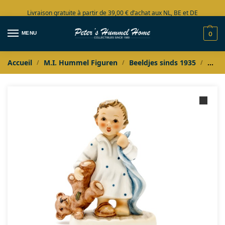
Livraison gratuite à partir de 39,00 € d’achat aux NL, BE et DE
Grand choix en stock
MENU
0
Accueil
M.I. Hummel Figuren
Beeldjes sinds 1935
M.I.
/
/
/