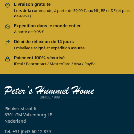
Livraison gratuite
Lors de la commande, à partir de 39,00 € aux NL, BE et DE (et plus
de 4,95 €)
Expédition dans le monde entier
À partir de 9,95 €
Délai de réflexion de 14 jours
Emballage soigné et expédition assurée
Paiement 100% sécurisé
iDeal / Bancontact / MasterCard / Visa / PayPal
Plenkertstraat 6
6301 GM Valkenburg LB
Nederland
Tel: +31 (0)43 60 12 879