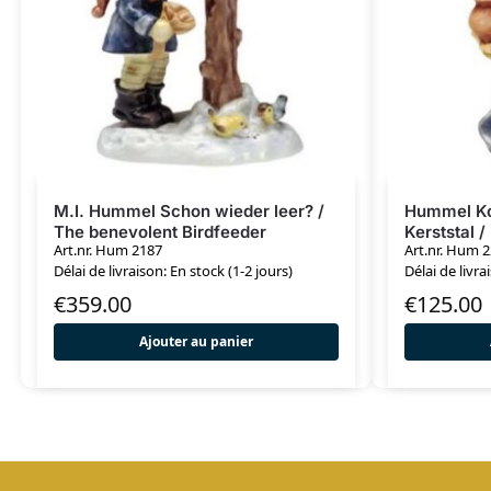
M.I. Hummel Schon wieder leer? /
Hummel Ko
The benevolent Birdfeeder
Kerststal /
Art.nr. Hum 2187
Art.nr. Hum 
Délai de livraison: En stock (1-2 jours)
Délai de livra
€
359.00
€
125.00
Ajouter au panier