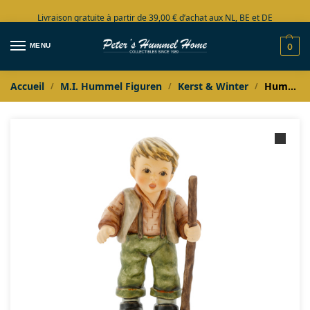
Livraison gratuite à partir de 39,00 € d’achat aux NL, BE et DE
Grand choix en stock
MENU
0
Accueil
M.I. Hummel Figuren
Kerst & Winter
Hummel Kinderkerstgroep Herder Franz
/
/
/