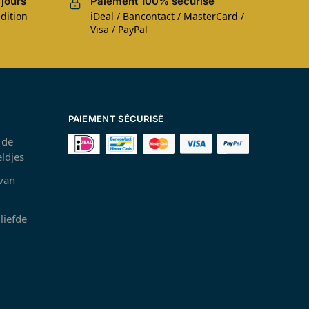
 jours
Paiement 100% sécurisé
dition
iDeal / Bancontact / MasterCard /
Visa / PayPal
PAIEMENT SÉCURISÉ
 de
ldjes
 van
liefde