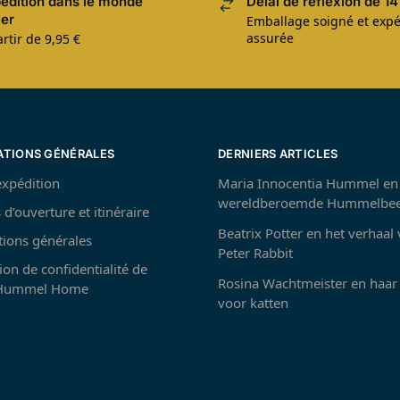
édition dans le monde
Délai de réflexion de 14
ier
Emballage soigné et expé
assurée
rtir de 9,95 €
ATIONS GÉNÉRALES
DERNIERS ARTICLES
’expédition
Maria Innocentia Hummel en
wereldberoemde Hummelbee
 d’ouverture et itinéraire
Beatrix Potter en het verhaal
tions générales
Peter Rabbit
ion de confidentialité de
Rosina Wachtmeister en haar 
 Hummel Home
voor katten