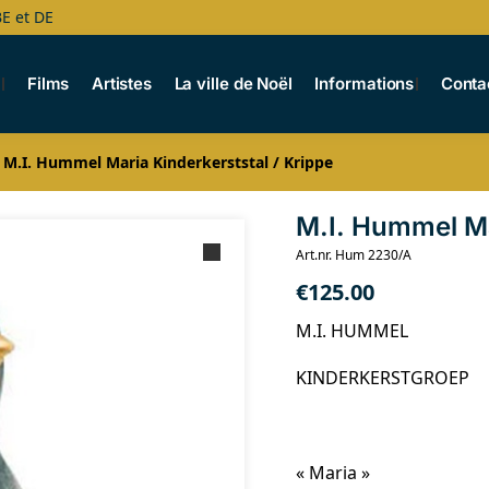
BE et DE
s
Films
Artistes
La ville de Noël
Informations
Conta
M.I. Hummel Maria Kinderkerststal / Krippe
M.I. Hummel Ma
Art.nr. Hum 2230/A
€
125.00
M.I. HUMMEL
KINDERKERSTGROEP
« Maria »