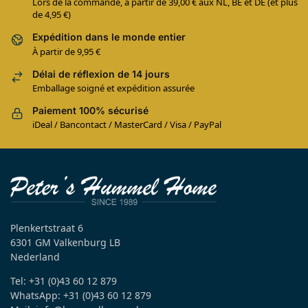
Lors de la commande, à partir de 39,00 € aux NL, BE et DE (et plus
de 4,95 €)
Expédition dans le monde entier
À partir de 9,95 €
Délai de réflexion de 14 jours
Emballage soigné et expédition assurée
Paiement 100% sécurisé
iDeal / Bancontact / MasterCard / Visa / PayPal
Plenkertstraat 6
6301 GM Valkenburg LB
Nederland
Tel: +31 (0)43 60 12 879
WhatsApp: +31 (0)43 60 12 879