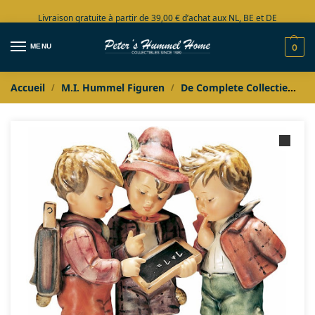
Livraison gratuite à partir de 39,00 € d’achat aux NL, BE et DE
Grand choix en stock
MENU
0
Accueil
M.I. Hummel Figuren
De Complete Collectie
M.
/
/