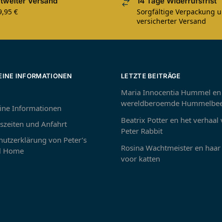
tweiter Versand
14 Tage Widerrufsfrist
9,95 €
Sorgfältige Verpackung 
versicherter Versand
EINE INFORMATIONEN
LETZTE BEITRÄGE
Maria Innocentia Hummel en
wereldberoemde Hummelbee
ine Informationen
Beatrix Potter en het verhaal
szeiten und Anfahrt
Peter Rabbit
utzerklärung von Peter’s
Rosina Wachtmeister en haar 
 Home
voor katten