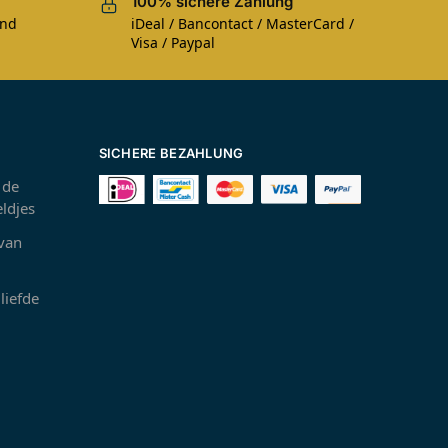
100% sichere Zahlung
und
iDeal / Bancontact / MasterCard /
Visa / Paypal
SICHERE BEZAHLUNG
 de
ldjes
 van
liefde