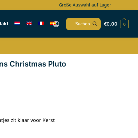
Große Auswahl auf Lager
takt
€
0.00
0
Suchen
ons Christmas Pluto
jes zit klaar voor Kerst