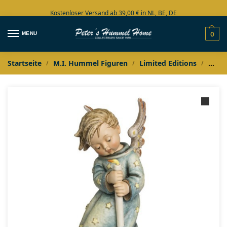
Kostenloser Versand ab 39,00 € in NL, BE, DE
Große Auswahl auf Lager
MENU
0
Startseite
M.I. Hummel Figuren
Limited Editions
M.I.
/
/
/