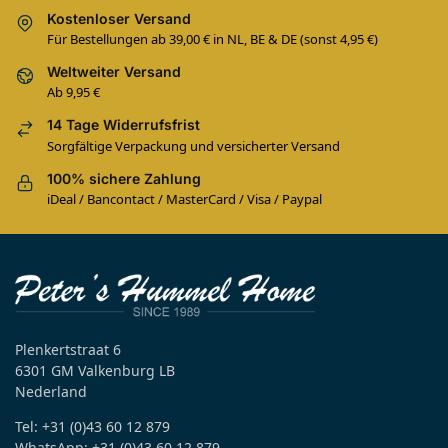
Kostenloser Versand
Für Bestellungen ab 39,00 € in NL, BE & DE (sonst 4,95 €)
Weltweiter Versand
Ab 9,95 €
14 Tage Widerrufsfrist
Sorgfältige Verpackung und versicherter Versand
100% sichere Zahlung
iDeal / Bancontact / MasterCard / Visa / Paypal
Plenkertstraat 6
6301 GM Valkenburg LB
Nederland
Tel: +31 (0)43 60 12 879
WhatsApp: +31 (0)43 60 12 879