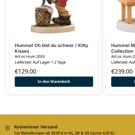
Hummel Oh bist du schwer / Kitty
Hummel Me
Kisses
Collection
Art.nr. Hum 2033
Art.nr. Hum 
Lieferzeit: Auf Lager 1-2 Tage
Lieferzeit: Au
€
129.00
€
239.00
In den Warenkorb
Kostenloser Versand
Für Bestellungen ab 39,00 € in NL, BE & DE (sonst 4,95 €)