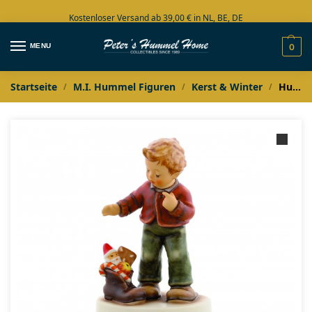
Kostenloser Versand ab 39,00 € in NL, BE, DE
Große Auswahl auf Lager
MENU
0
Startseite
M.I. Hummel Figuren
Kerst & Winter
Hummel Süβe Überraschung
/
/
/