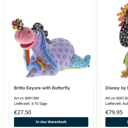
Britto Eeyore with Butterfly
Disney by B
Art.nr. 6001309
Art.nr. 60013
Lieferzeit: 3-10 Tage
Lieferzeit: Au
€
27.50
€
79.95
In den Warenkorb