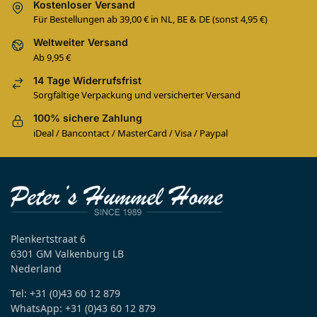
Kostenloser Versand
Für Bestellungen ab 39,00 € in NL, BE & DE (sonst 4,95 €)
Weltweiter Versand
Ab 9,95 €
14 Tage Widerrufsfrist
Sorgfältige Verpackung und versicherter Versand
100% sichere Zahlung
iDeal / Bancontact / MasterCard / Visa / Paypal
Plenkertstraat 6
6301 GM Valkenburg LB
Nederland
Tel: +31 (0)43 60 12 879
WhatsApp: +31 (0)43 60 12 879