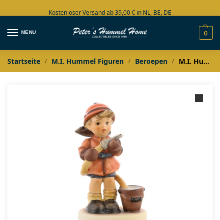
Kostenloser Versand ab 39,00 € in NL, BE, DE
Große Auswahl auf Lager
MENU
0
Startseite
M.I. Hummel Figuren
Beroepen
M.I. Hummel Wassermarsch / Brandweerman
/
/
/