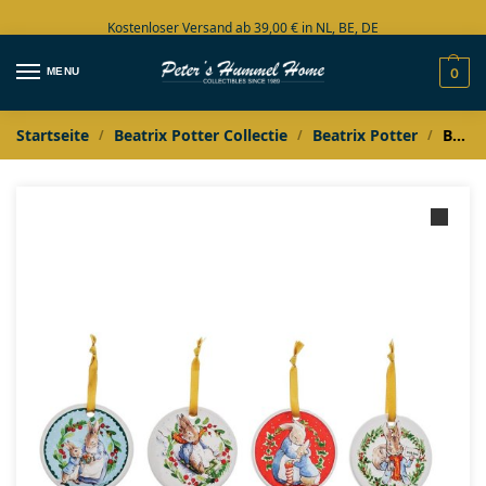
Kostenloser Versand ab 39,00 € in NL, BE, DE
Große Auswahl auf Lager
MENU
0
Startseite
Beatrix Potter Collectie
Beatrix Potter
Beatrix Potter Peter Rabbit Set van 4 ornamentjes
/
/
/