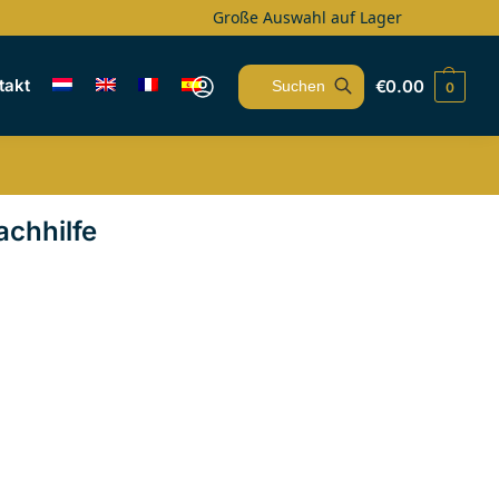
Große Auswahl auf Lager
takt
€
0.00
0
Suchen
chhilfe