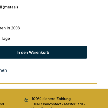
l (metaal)
nen in 2008
2 Tage
In den Warenkorb
hnen
100% sichere Zahlung
und
iDeal / Bancontact / MasterCard /