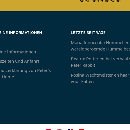
versicherter Versand
EINE INFORMATIONEN
LETZTE BEITRÄGE
Maria Innocentia Hummel en
wereldberoemde Hummelbee
ine Informationen
Beatrix Potter en het verhaal
szeiten und Anfahrt
Peter Rabbit
utzerklärung von Peter’s
Rosina Wachtmeister en haar 
 Home
voor katten