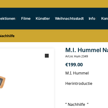
lektionen
Filme
Künstler
Weihnachtsstadt
Info
Kon
achhilfe
M.I. Hummel Na
Art.nr. Hum 2349
€
199.00
M.I. Hummel
Herintroductie
” Nachhilfe ”