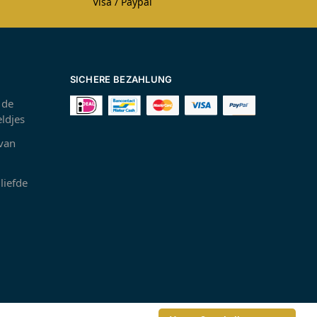
Visa / Paypal
SICHERE BEZAHLUNG
 de
ldjes
 van
liefde