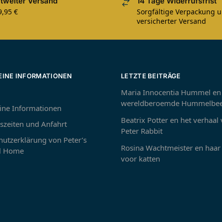
tweiter Versand
14 Tage Widerrufsfrist
9,95 €
Sorgfältige Verpackung 
versicherter Versand
EINE INFORMATIONEN
LETZTE BEITRÄGE
Maria Innocentia Hummel en
wereldberoemde Hummelbee
ine Informationen
Beatrix Potter en het verhaal
szeiten und Anfahrt
Peter Rabbit
utzerklärung von Peter’s
Rosina Wachtmeister en haar 
 Home
voor katten