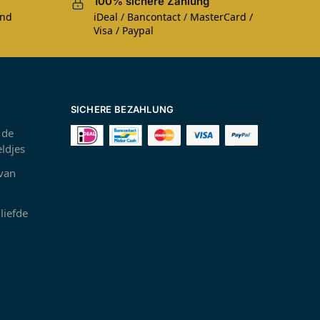
100% sichere Zahlung
und
iDeal / Bancontact / MasterCard /
Visa / Paypal
SICHERE BEZAHLUNG
 de
ldjes
 van
liefde