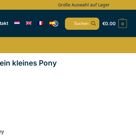
Große Auswahl auf Lager
takt
€
0.00
0
Suchen
in kleines Pony
ny